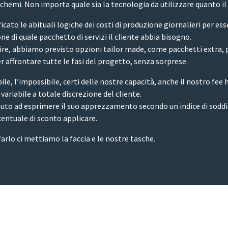
schemi. Non importa quale sia la tecnologia da utilizzare quanto il
to le abituali logiche dei costi di produzione giornalieri per esse
 di quale pacchetto di servizi il cliente abbia bisogno.
re, abbiamo previsto opzioni tailor made, come pacchetti extra, pe
er affrontare tutte le fasi del progetto, senza sorprese.
le, l’impossibile, certi delle nostre capacità, anche il nostro fee 
variabile a totale discrezione del cliente.
tenuto ad esprimere il suo apprezzamento secondo un indice di sodd
centuale di sconto applicare.
farlo ci mettiamo la faccia e le nostre tasche.