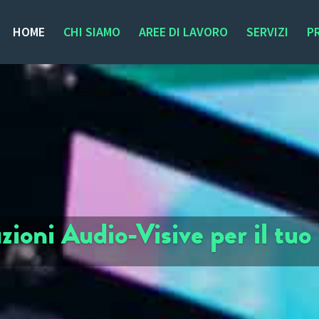
HOME
CHI SIAMO
AREE DI LAVORO
SERVIZI
P
zioni Audio-Visive per il tuo