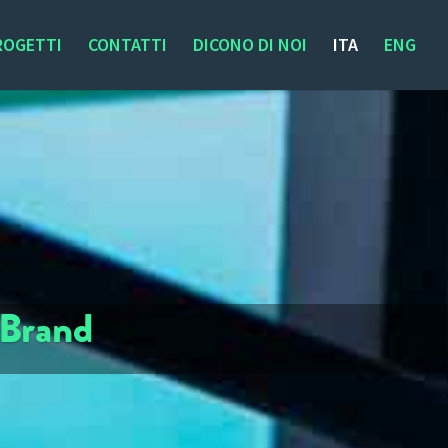
ROGETTI
CONTATTI
DICONO DI NOI
ITA
ENG
 Brand