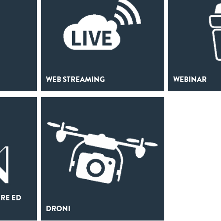
WEB STREAMING
WEBINAR
ERE ED
DRONI